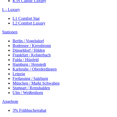
K5S Classic Luxury
L - Luxury
L1 Comfort Star
L2 Comfort Luxury
Stationen
Berlin / Vogelsdorf
Bodensee / Kressbronn
Düsseldorf / Hilden
Frankfurt / Kelsterbach
Fulda / Hünfeld
Hamburg / Henstedt
Karlsruhe / Oberderdingen
Leipzig
Freilassing / Salzburg
München / Markt Schwaben
Stuttgart / Remshalden
Ulm / Weißenhorn
Angebote
3% Frühbucherrabat