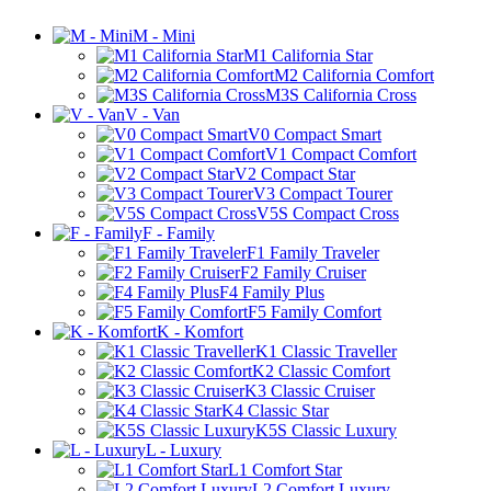
M - Mini
M1 California Star
M2 California Comfort
M3S California Cross
V - Van
V0 Compact Smart
V1 Compact Comfort
V2 Compact Star
V3 Compact Tourer
V5S Compact Cross
F - Family
F1 Family Traveler
F2 Family Cruiser
F4 Family Plus
F5 Family Comfort
K - Komfort
K1 Classic Traveller
K2 Classic Comfort
K3 Classic Cruiser
K4 Classic Star
K5S Classic Luxury
L - Luxury
L1 Comfort Star
L2 Comfort Luxury