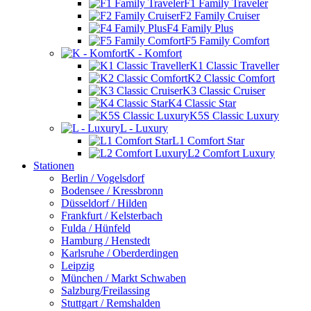
F1 Family Traveler
F2 Family Cruiser
F4 Family Plus
F5 Family Comfort
K - Komfort
K1 Classic Traveller
K2 Classic Comfort
K3 Classic Cruiser
K4 Classic Star
K5S Classic Luxury
L - Luxury
L1 Comfort Star
L2 Comfort Luxury
Stationen
Berlin / Vogelsdorf
Bodensee / Kressbronn
Düsseldorf / Hilden
Frankfurt / Kelsterbach
Fulda / Hünfeld
Hamburg / Henstedt
Karlsruhe / Oberderdingen
Leipzig
München / Markt Schwaben
Salzburg/Freilassing
Stuttgart / Remshalden