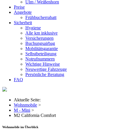
Ulm / Weißenhorn
Preise
Angebote
Frühbucherrabatt
Sicherheit
Hygiene
Alle km inklusive
Versicherungen
Buchungsairbag
Mobilitätsgarantie
Selbstbeteiligung
Notrufnummern
Wichtige Hinweise
Neuwertige Fahrzeuge
Persönliche Beratung
FAQ
Aktuelle Seite:
Wohnmobile
>
M - Mini
>
M2 California Comfort
Wohnmobile im Überblick