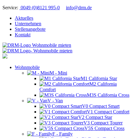
Service:
0049 (0)8121 995-0
info@drm.de
Aktuelles
Unternehmen
Stellenangebote
Kontakt
Wohnmobile
M - Mini
M1 California Star
M2 California
Comfort
M3S California Cross
V - Van
V0 Compact Smart
V1 Compact Comfort
V2 Compact Star
V3 Compact Tourer
V5S Compact Cross
F - Family