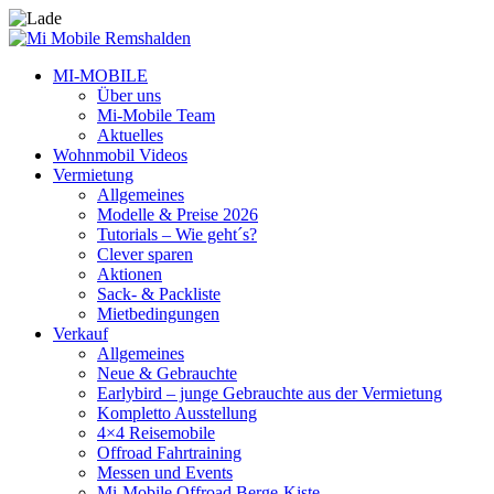
MI-MOBILE
Über uns
Mi-Mobile Team
Aktuelles
Wohnmobil Videos
Vermietung
Allgemeines
Modelle & Preise 2026
Tutorials – Wie geht´s?
Clever sparen
Aktionen
Sack- & Packliste
Mietbedingungen
Verkauf
Allgemeines
Neue & Gebrauchte
Earlybird – junge Gebrauchte aus der Vermietung
Kompletto Ausstellung
4×4 Reisemobile
Offroad Fahrtraining
Messen und Events
Mi-Mobile Offroad Berge-Kiste