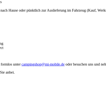
ns
 nach Hause oder pünktlich zur Auslieferung im Fahrzeug (Kauf, Werks
ung
ect
n formlos unter
campingshop@mi-mobile.de
oder besuchen uns und neh
ie anbei.