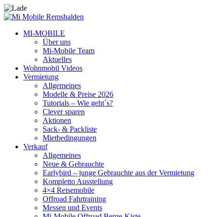
MI-MOBILE
Über uns
Mi-Mobile Team
Aktuelles
Wohnmobil Videos
Vermietung
Allgemeines
Modelle & Preise 2026
Tutorials – Wie geht´s?
Clever sparen
Aktionen
Sack- & Packliste
Mietbedingungen
Verkauf
Allgemeines
Neue & Gebrauchte
Earlybird – junge Gebrauchte aus der Vermietung
Kompletto Ausstellung
4×4 Reisemobile
Offroad Fahrtraining
Messen und Events
Mi-Mobile Offroad Berge-Kiste