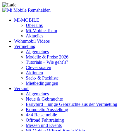
MI-MOBILE
Über uns
Mi-Mobile Team
Aktuelles
Wohnmobil Videos
Vermietung
Allgemeines
Modelle & Preise 2026
Tutorials – Wie geht´s?
Clever sparen
Aktionen
Sack- & Packliste
Mietbedingungen
Verkauf
Allgemeines
Neue & Gebrauchte
Earlybird – junge Gebrauchte aus der Vermietung
Kompletto Ausstellung
4×4 Reisemobile
Offroad Fahrtraining
Messen und Events
Mi-Mobile Offroad Berge-Kiste