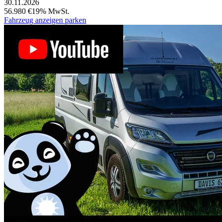
30.11.2026
56.980 €
19% MwSt.
Fahrzeug anzeigen
parken