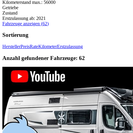
Kilometerstand max.:
56000
Getriebe
Zustand
Erstzulassung ab:
2021
Fahrzeuge anzeigen
(
62
)
Sortierung
Hersteller
Preis
Rate
Kilometer
Erstzulassung
Anzahl gefundener Fahrzeuge:
62