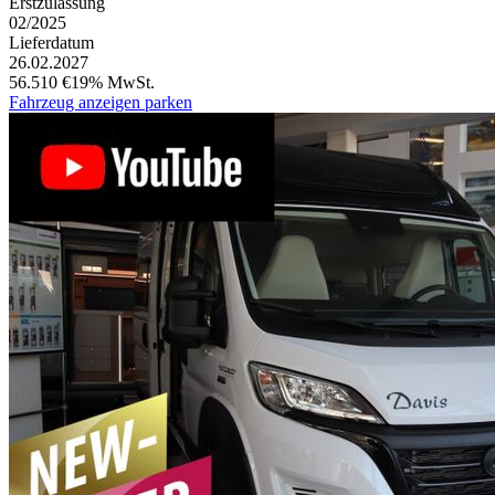
Erstzulassung
02/2025
Lieferdatum
26.02.2027
56.510 €
19% MwSt.
Fahrzeug anzeigen
parken