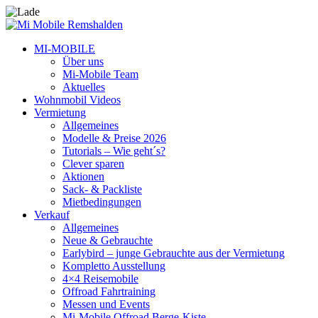
MI-MOBILE
Über uns
Mi-Mobile Team
Aktuelles
Wohnmobil Videos
Vermietung
Allgemeines
Modelle & Preise 2026
Tutorials – Wie geht´s?
Clever sparen
Aktionen
Sack- & Packliste
Mietbedingungen
Verkauf
Allgemeines
Neue & Gebrauchte
Earlybird – junge Gebrauchte aus der Vermietung
Kompletto Ausstellung
4×4 Reisemobile
Offroad Fahrtraining
Messen und Events
Mi-Mobile Offroad Berge-Kiste