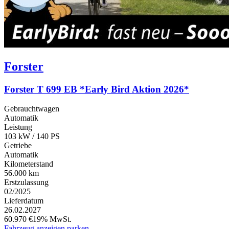
Forster
Forster T 699 EB *Early Bird Aktion 2026*
Gebrauchtwagen
Automatik
Leistung
103 kW / 140 PS
Getriebe
Automatik
Kilometerstand
56.000 km
Erstzulassung
02/2025
Lieferdatum
26.02.2027
60.970 €
19% MwSt.
Fahrzeug anzeigen
parken