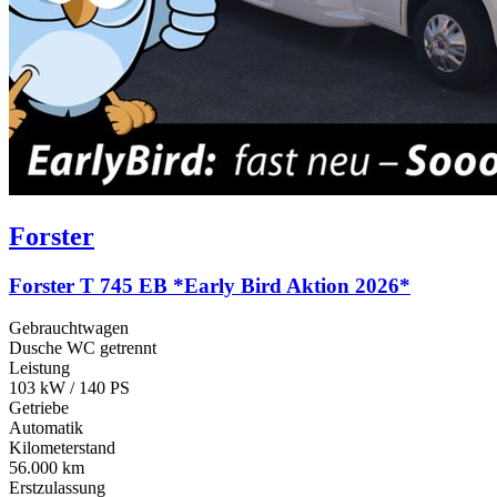
Forster
Forster T 745 EB *Early Bird Aktion 2026*
Gebrauchtwagen
Dusche WC getrennt
Leistung
103 kW / 140 PS
Getriebe
Automatik
Kilometerstand
56.000 km
Erstzulassung