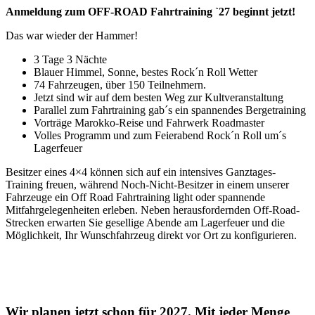
Anmeldung zum OFF-ROAD Fahrtraining `27 beginnt jetzt!
Das war wieder der Hammer!
3 Tage 3 Nächte
Blauer Himmel, Sonne, bestes Rock´n Roll Wetter
74 Fahrzeugen, über 150 Teilnehmern.
Jetzt sind wir auf dem besten Weg zur Kultveranstaltung
Parallel zum Fahrtraining gab´s ein spannendes Bergetraining
Vorträge Marokko-Reise und Fahrwerk Roadmaster
Volles Programm und zum Feierabend Rock´n Roll um´s
Lagerfeuer
Besitzer eines 4×4 können sich auf ein intensives Ganztages-
Training freuen, während Noch-Nicht-Besitzer in einem unserer
Fahrzeuge ein Off Road Fahrtraining light oder spannende
Mitfahrgelegenheiten erleben. Neben herausfordernden Off-Road-
Strecken erwarten Sie gesellige Abende am Lagerfeuer und die
Möglichkeit, Ihr Wunschfahrzeug direkt vor Ort zu konfigurieren.
Wir planen jetzt schon für 2027. Mit jeder Menge