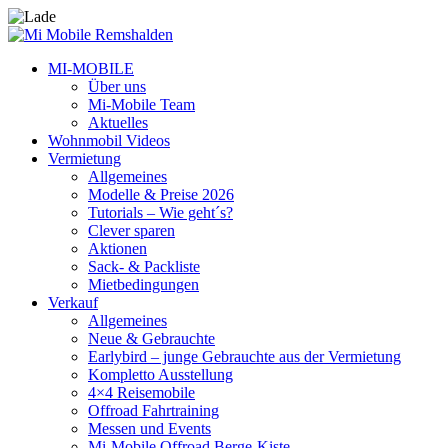
MI-MOBILE
Über uns
Mi-Mobile Team
Aktuelles
Wohnmobil Videos
Vermietung
Allgemeines
Modelle & Preise 2026
Tutorials – Wie geht´s?
Clever sparen
Aktionen
Sack- & Packliste
Mietbedingungen
Verkauf
Allgemeines
Neue & Gebrauchte
Earlybird – junge Gebrauchte aus der Vermietung
Kompletto Ausstellung
4×4 Reisemobile
Offroad Fahrtraining
Messen und Events
Mi-Mobile Offroad Berge-Kiste