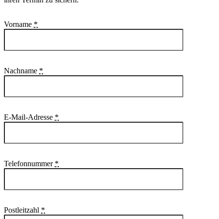
K
Vorname
*
o
n
t
a
Nachname
*
k
t
f
E-Mail-Adresse
*
o
r
m
u
Telefonnummer
*
l
a
r
Postleitzahl
*