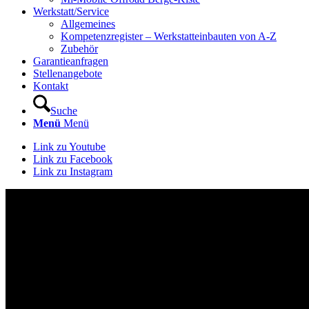
Werkstatt/Service
Allgemeines
Kompetenzregister – Werkstatteinbauten von A-Z
Zubehör
Garantieanfragen
Stellenangebote
Kontakt
Suche
Menü
Menü
Link zu Youtube
Link zu Facebook
Link zu Instagram