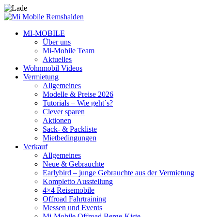
MI-MOBILE
Über uns
Mi-Mobile Team
Aktuelles
Wohnmobil Videos
Vermietung
Allgemeines
Modelle & Preise 2026
Tutorials – Wie geht´s?
Clever sparen
Aktionen
Sack- & Packliste
Mietbedingungen
Verkauf
Allgemeines
Neue & Gebrauchte
Earlybird – junge Gebrauchte aus der Vermietung
Kompletto Ausstellung
4×4 Reisemobile
Offroad Fahrtraining
Messen und Events
Mi-Mobile Offroad Berge-Kiste