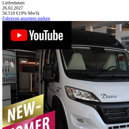
Lieferdatum
26.02.2027
56.510 €
19% MwSt.
Fahrzeug anzeigen
parken