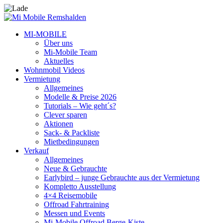
MI-MOBILE
Über uns
Mi-Mobile Team
Aktuelles
Wohnmobil Videos
Vermietung
Allgemeines
Modelle & Preise 2026
Tutorials – Wie geht´s?
Clever sparen
Aktionen
Sack- & Packliste
Mietbedingungen
Verkauf
Allgemeines
Neue & Gebrauchte
Earlybird – junge Gebrauchte aus der Vermietung
Kompletto Ausstellung
4×4 Reisemobile
Offroad Fahrtraining
Messen und Events
Mi-Mobile Offroad Berge-Kiste