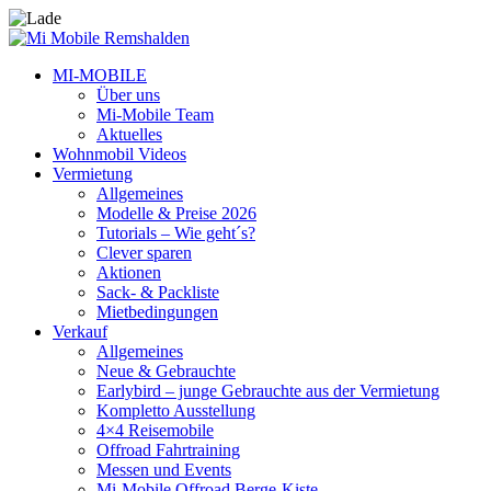
MI-MOBILE
Über uns
Mi-Mobile Team
Aktuelles
Wohnmobil Videos
Vermietung
Allgemeines
Modelle & Preise 2026
Tutorials – Wie geht´s?
Clever sparen
Aktionen
Sack- & Packliste
Mietbedingungen
Verkauf
Allgemeines
Neue & Gebrauchte
Earlybird – junge Gebrauchte aus der Vermietung
Kompletto Ausstellung
4×4 Reisemobile
Offroad Fahrtraining
Messen und Events
Mi-Mobile Offroad Berge-Kiste