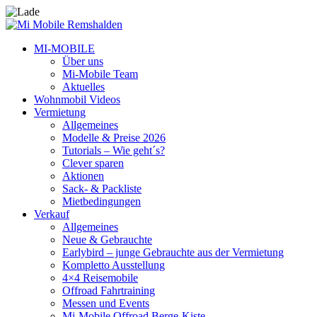
MI-MOBILE
Über uns
Mi-Mobile Team
Aktuelles
Wohnmobil Videos
Vermietung
Allgemeines
Modelle & Preise 2026
Tutorials – Wie geht´s?
Clever sparen
Aktionen
Sack- & Packliste
Mietbedingungen
Verkauf
Allgemeines
Neue & Gebrauchte
Earlybird – junge Gebrauchte aus der Vermietung
Kompletto Ausstellung
4×4 Reisemobile
Offroad Fahrtraining
Messen und Events
Mi-Mobile Offroad Berge-Kiste