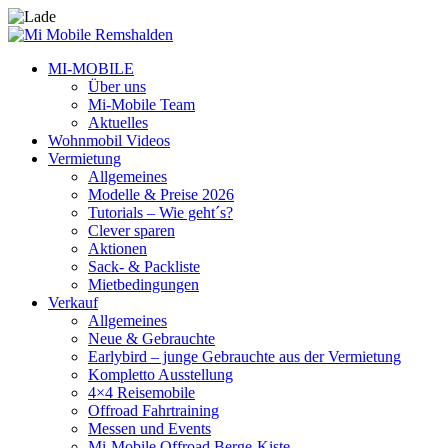
MI-MOBILE
Über uns
Mi-Mobile Team
Aktuelles
Wohnmobil Videos
Vermietung
Allgemeines
Modelle & Preise 2026
Tutorials – Wie geht´s?
Clever sparen
Aktionen
Sack- & Packliste
Mietbedingungen
Verkauf
Allgemeines
Neue & Gebrauchte
Earlybird – junge Gebrauchte aus der Vermietung
Kompletto Ausstellung
4×4 Reisemobile
Offroad Fahrtraining
Messen und Events
Mi-Mobile Offroad Berge-Kiste