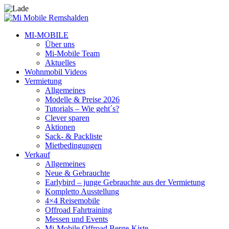
MI-MOBILE
Über uns
Mi-Mobile Team
Aktuelles
Wohnmobil Videos
Vermietung
Allgemeines
Modelle & Preise 2026
Tutorials – Wie geht´s?
Clever sparen
Aktionen
Sack- & Packliste
Mietbedingungen
Verkauf
Allgemeines
Neue & Gebrauchte
Earlybird – junge Gebrauchte aus der Vermietung
Kompletto Ausstellung
4×4 Reisemobile
Offroad Fahrtraining
Messen und Events
Mi-Mobile Offroad Berge-Kiste