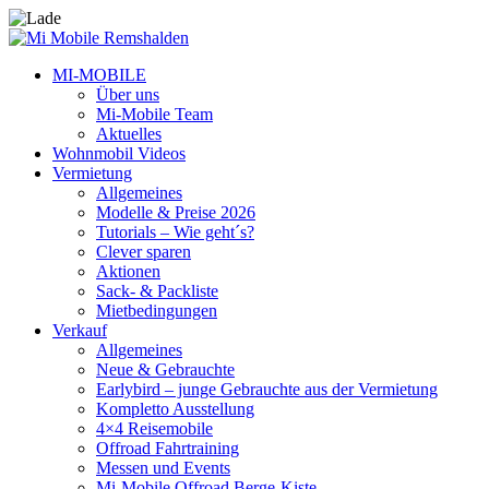
MI-MOBILE
Über uns
Mi-Mobile Team
Aktuelles
Wohnmobil Videos
Vermietung
Allgemeines
Modelle & Preise 2026
Tutorials – Wie geht´s?
Clever sparen
Aktionen
Sack- & Packliste
Mietbedingungen
Verkauf
Allgemeines
Neue & Gebrauchte
Earlybird – junge Gebrauchte aus der Vermietung
Kompletto Ausstellung
4×4 Reisemobile
Offroad Fahrtraining
Messen und Events
Mi-Mobile Offroad Berge-Kiste