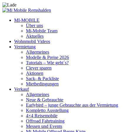
MI-MOBILE
Über uns
Mi-Mobile Team
Aktuelles
Wohnmobil Videos
Vermietung
Allgemeines
Modelle & Preise 2026
Tutorials – Wie geht´s?
Clever sparen
Aktionen
Sack- & Packliste
Mietbedingungen
Verkauf
Allgemeines
Neue & Gebrauchte
Earlybird – junge Gebrauchte aus der Vermietung
Kompletto Ausstellung
4×4 Reisemobile
Offroad Fahrtraining
Messen und Events
Mi-Mobile Offroad Berge-Kiste