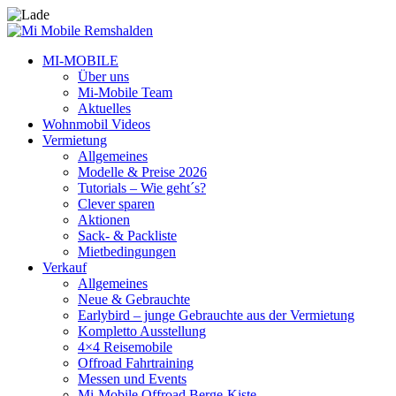
MI-MOBILE
Über uns
Mi-Mobile Team
Aktuelles
Wohnmobil Videos
Vermietung
Allgemeines
Modelle & Preise 2026
Tutorials – Wie geht´s?
Clever sparen
Aktionen
Sack- & Packliste
Mietbedingungen
Verkauf
Allgemeines
Neue & Gebrauchte
Earlybird – junge Gebrauchte aus der Vermietung
Kompletto Ausstellung
4×4 Reisemobile
Offroad Fahrtraining
Messen und Events
Mi-Mobile Offroad Berge-Kiste