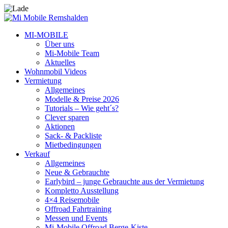
MI-MOBILE
Über uns
Mi-Mobile Team
Aktuelles
Wohnmobil Videos
Vermietung
Allgemeines
Modelle & Preise 2026
Tutorials – Wie geht´s?
Clever sparen
Aktionen
Sack- & Packliste
Mietbedingungen
Verkauf
Allgemeines
Neue & Gebrauchte
Earlybird – junge Gebrauchte aus der Vermietung
Kompletto Ausstellung
4×4 Reisemobile
Offroad Fahrtraining
Messen und Events
Mi-Mobile Offroad Berge-Kiste