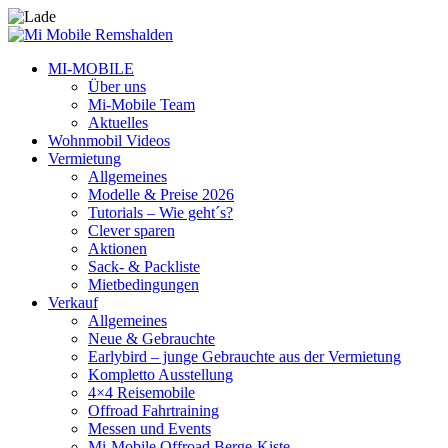
MI-MOBILE
Über uns
Mi-Mobile Team
Aktuelles
Wohnmobil Videos
Vermietung
Allgemeines
Modelle & Preise 2026
Tutorials – Wie geht´s?
Clever sparen
Aktionen
Sack- & Packliste
Mietbedingungen
Verkauf
Allgemeines
Neue & Gebrauchte
Earlybird – junge Gebrauchte aus der Vermietung
Kompletto Ausstellung
4×4 Reisemobile
Offroad Fahrtraining
Messen und Events
Mi-Mobile Offroad Berge-Kiste