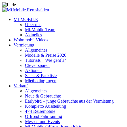
MI-MOBILE
Über uns
Mi-Mobile Team
Aktuelles
Wohnmobil Videos
Vermietung
Allgemeines
Modelle & Preise 2026
Tutorials – Wie geht´s?
Clever sparen
Aktionen
Sack- & Packliste
Mietbedingungen
Verkauf
Allgemeines
Neue & Gebrauchte
Earlybird – junge Gebrauchte aus der Vermietung
Kompletto Ausstellung
4×4 Reisemobile
Offroad Fahrtraining
Messen und Events
Mi-Mobile Offroad Berge-Kiste