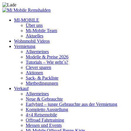
MI-MOBILE
Über uns
Mi-Mobile Team
Aktuelles
Wohnmobil Videos
Vermietung
Allgemeines
Modelle & Preise 2026
Tutorials – Wie geht´s?
Clever sparen
Aktionen
Sack- & Packliste
Mietbedingungen
Verkauf
Allgemeines
Neue & Gebrauchte
Earlybird – junge Gebrauchte aus der Vermietung
Kompletto Ausstellung
4×4 Reisemobile
Offroad Fahrtraining
Messen und Events
Mi-Mobile Offroad Berge-Kiste