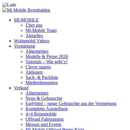
MI-MOBILE
Über uns
Mi-Mobile Team
Aktuelles
Wohnmobil Videos
Vermietung
Allgemeines
Modelle & Preise 2026
Tutorials – Wie geht´s?
Clever sparen
Aktionen
Sack- & Packliste
Mietbedingungen
Verkauf
Allgemeines
Neue & Gebrauchte
Earlybird – junge Gebrauchte aus der Vermietung
Kompletto Ausstellung
4×4 Reisemobile
Offroad Fahrtraining
Messen und Events
Mi-Mobile Offroad Berge-Kiste