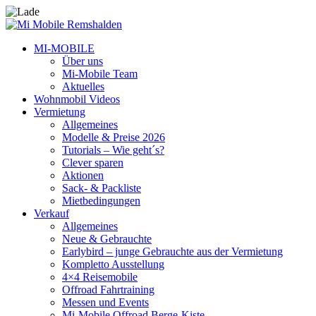
MI-MOBILE
Über uns
Mi-Mobile Team
Aktuelles
Wohnmobil Videos
Vermietung
Allgemeines
Modelle & Preise 2026
Tutorials – Wie geht´s?
Clever sparen
Aktionen
Sack- & Packliste
Mietbedingungen
Verkauf
Allgemeines
Neue & Gebrauchte
Earlybird – junge Gebrauchte aus der Vermietung
Kompletto Ausstellung
4×4 Reisemobile
Offroad Fahrtraining
Messen und Events
Mi-Mobile Offroad Berge-Kiste