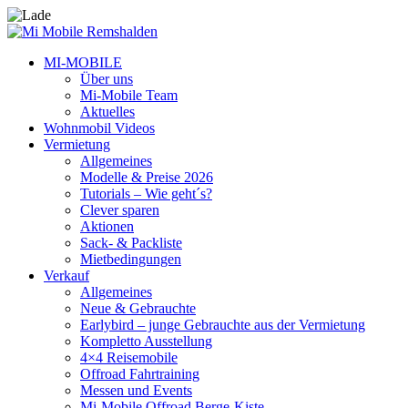
MI-MOBILE
Über uns
Mi-Mobile Team
Aktuelles
Wohnmobil Videos
Vermietung
Allgemeines
Modelle & Preise 2026
Tutorials – Wie geht´s?
Clever sparen
Aktionen
Sack- & Packliste
Mietbedingungen
Verkauf
Allgemeines
Neue & Gebrauchte
Earlybird – junge Gebrauchte aus der Vermietung
Kompletto Ausstellung
4×4 Reisemobile
Offroad Fahrtraining
Messen und Events
Mi-Mobile Offroad Berge-Kiste