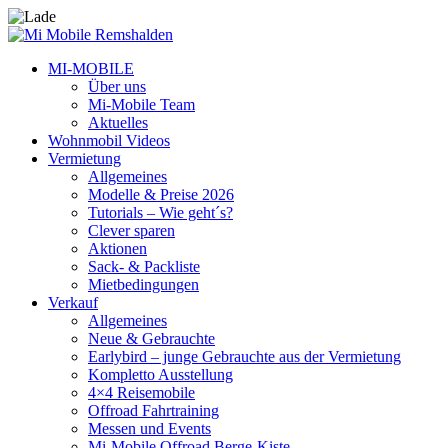
MI-MOBILE
Über uns
Mi-Mobile Team
Aktuelles
Wohnmobil Videos
Vermietung
Allgemeines
Modelle & Preise 2026
Tutorials – Wie geht´s?
Clever sparen
Aktionen
Sack- & Packliste
Mietbedingungen
Verkauf
Allgemeines
Neue & Gebrauchte
Earlybird – junge Gebrauchte aus der Vermietung
Kompletto Ausstellung
4×4 Reisemobile
Offroad Fahrtraining
Messen und Events
Mi-Mobile Offroad Berge-Kiste