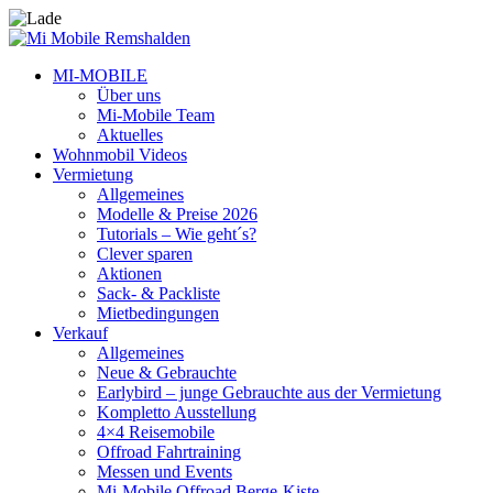
MI-MOBILE
Über uns
Mi-Mobile Team
Aktuelles
Wohnmobil Videos
Vermietung
Allgemeines
Modelle & Preise 2026
Tutorials – Wie geht´s?
Clever sparen
Aktionen
Sack- & Packliste
Mietbedingungen
Verkauf
Allgemeines
Neue & Gebrauchte
Earlybird – junge Gebrauchte aus der Vermietung
Kompletto Ausstellung
4×4 Reisemobile
Offroad Fahrtraining
Messen und Events
Mi-Mobile Offroad Berge-Kiste