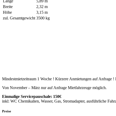
Länge
5,89 m
Breite
2,32 m
Höhe
3,15 m
zul. Gesamtgewicht
3500 kg
Mindestmietzeitraum 1 Woche ! Kürzere Anmietungen auf Anfrage ! B
Von November – März nur auf Anfrage Mietfahrzeuge möglich.
Einmalige Servicepauschale: 150€
inkl: WC Chemikalien, Wasser, Gas, Stromadapter, ausführliche Fah
Preise