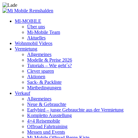
MI-MOBILE
Über uns
Mi-Mobile Team
Aktuelles
Wohnmobil Videos
Vermietung
Allgemeines
Modelle & Preise 2026
Tutorials – Wie geht´s?
Clever sparen
Aktionen
Sack- & Packliste
Mietbedingungen
Verkauf
Allgemeines
Neue & Gebrauchte
Earlybird – junge Gebrauchte aus der Vermietung
Kompletto Ausstellung
4×4 Reisemobile
Offroad Fahrtraining
Messen und Events
Mi-Mobile Offroad Berge-Kiste