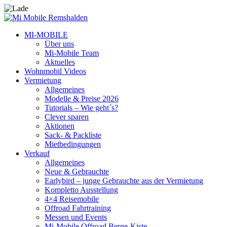
MI-MOBILE
Über uns
Mi-Mobile Team
Aktuelles
Wohnmobil Videos
Vermietung
Allgemeines
Modelle & Preise 2026
Tutorials – Wie geht´s?
Clever sparen
Aktionen
Sack- & Packliste
Mietbedingungen
Verkauf
Allgemeines
Neue & Gebrauchte
Earlybird – junge Gebrauchte aus der Vermietung
Kompletto Ausstellung
4×4 Reisemobile
Offroad Fahrtraining
Messen und Events
Mi-Mobile Offroad Berge-Kiste