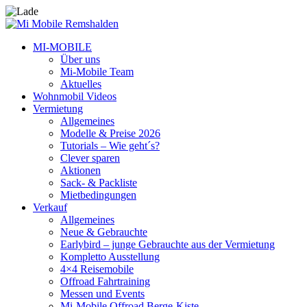
MI-MOBILE
Über uns
Mi-Mobile Team
Aktuelles
Wohnmobil Videos
Vermietung
Allgemeines
Modelle & Preise 2026
Tutorials – Wie geht´s?
Clever sparen
Aktionen
Sack- & Packliste
Mietbedingungen
Verkauf
Allgemeines
Neue & Gebrauchte
Earlybird – junge Gebrauchte aus der Vermietung
Kompletto Ausstellung
4×4 Reisemobile
Offroad Fahrtraining
Messen und Events
Mi-Mobile Offroad Berge-Kiste