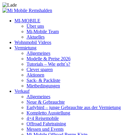
MI-MOBILE
Über uns
Mi-Mobile Team
Aktuelles
Wohnmobil Videos
Vermietung
Allgemeines
Modelle & Preise 2026
Tutorials – Wie geht´s?
Clever sparen
Aktionen
Sack- & Packliste
Mietbedingungen
Verkauf
Allgemeines
Neue & Gebrauchte
Earlybird – junge Gebrauchte aus der Vermietung
Kompletto Ausstellung
4×4 Reisemobile
Offroad Fahrtraining
Messen und Events
Mi-Mobile Offroad Berge-Kiste