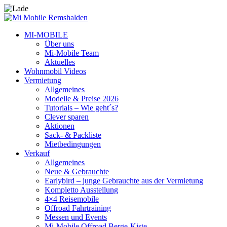
MI-MOBILE
Über uns
Mi-Mobile Team
Aktuelles
Wohnmobil Videos
Vermietung
Allgemeines
Modelle & Preise 2026
Tutorials – Wie geht´s?
Clever sparen
Aktionen
Sack- & Packliste
Mietbedingungen
Verkauf
Allgemeines
Neue & Gebrauchte
Earlybird – junge Gebrauchte aus der Vermietung
Kompletto Ausstellung
4×4 Reisemobile
Offroad Fahrtraining
Messen und Events
Mi-Mobile Offroad Berge-Kiste