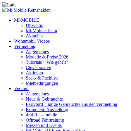
MI-MOBILE
Über uns
Mi-Mobile Team
Aktuelles
Wohnmobil Videos
Vermietung
Allgemeines
Modelle & Preise 2026
Tutorials – Wie geht´s?
Clever sparen
Aktionen
Sack- & Packliste
Mietbedingungen
Verkauf
Allgemeines
Neue & Gebrauchte
Earlybird – junge Gebrauchte aus der Vermietung
Kompletto Ausstellung
4×4 Reisemobile
Offroad Fahrtraining
Messen und Events
Mi-Mobile Offroad Berge-Kiste