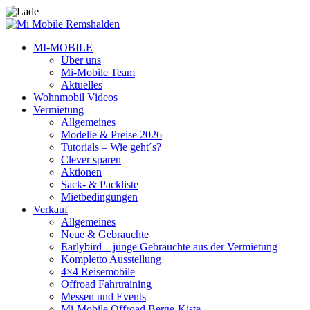
MI-MOBILE
Über uns
Mi-Mobile Team
Aktuelles
Wohnmobil Videos
Vermietung
Allgemeines
Modelle & Preise 2026
Tutorials – Wie geht´s?
Clever sparen
Aktionen
Sack- & Packliste
Mietbedingungen
Verkauf
Allgemeines
Neue & Gebrauchte
Earlybird – junge Gebrauchte aus der Vermietung
Kompletto Ausstellung
4×4 Reisemobile
Offroad Fahrtraining
Messen und Events
Mi-Mobile Offroad Berge-Kiste