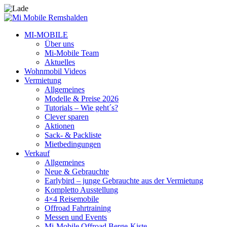
MI-MOBILE
Über uns
Mi-Mobile Team
Aktuelles
Wohnmobil Videos
Vermietung
Allgemeines
Modelle & Preise 2026
Tutorials – Wie geht´s?
Clever sparen
Aktionen
Sack- & Packliste
Mietbedingungen
Verkauf
Allgemeines
Neue & Gebrauchte
Earlybird – junge Gebrauchte aus der Vermietung
Kompletto Ausstellung
4×4 Reisemobile
Offroad Fahrtraining
Messen und Events
Mi-Mobile Offroad Berge-Kiste