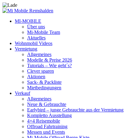
MI-MOBILE
Über uns
Mi-Mobile Team
Aktuelles
Wohnmobil Videos
Vermietung
Allgemeines
Modelle & Preise 2026
Tutorials – Wie geht´s?
Clever sparen
Aktionen
Sack- & Packliste
Mietbedingungen
Verkauf
Allgemeines
Neue & Gebrauchte
Earlybird – junge Gebrauchte aus der Vermietung
Kompletto Ausstellung
4×4 Reisemobile
Offroad Fahrtraining
Messen und Events
Mi-Mobile Offroad Berge-Kiste