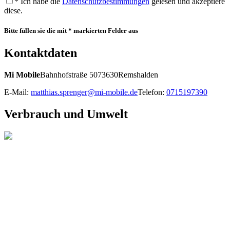
* Ich habe die
Datenschutzbestimmungen
gelesen und akzeptiere
diese.
Bitte füllen sie die mit * markierten Felder aus
Kontaktdaten
Mi Mobile
Bahnhofstraße 50
73630
Remshalden
E-Mail:
matthias.sprenger@mi-mobile.de
Telefon:
0715197390
Verbrauch und Umwelt