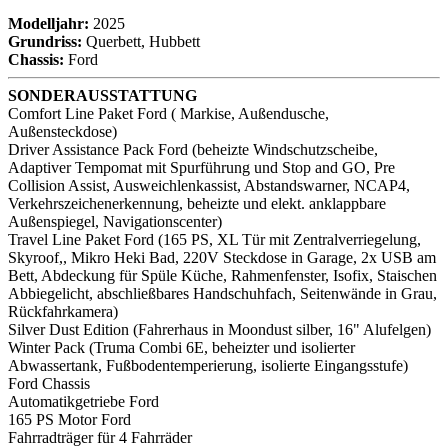
Modelljahr:
2025
Grundriss:
Querbett, Hubbett
Chassis:
Ford
SONDERAUSSTATTUNG
Comfort Line Paket Ford ( Markise, Außendusche,
Außensteckdose)
Driver Assistance Pack Ford (beheizte Windschutzscheibe,
Adaptiver Tempomat mit Spurführung und Stop and GO, Pre
Collision Assist, Ausweichlenkassist, Abstandswarner, NCAP4,
Verkehrszeichenerkennung, beheizte und elekt. anklappbare
Außenspiegel, Navigationscenter)
Travel Line Paket Ford (165 PS, XL Tür mit Zentralverriegelung,
Skyroof,, Mikro Heki Bad, 220V Steckdose in Garage, 2x USB am
Bett, Abdeckung für Spüle Küche, Rahmenfenster, Isofix, Staischen
Abbiegelicht, abschließbares Handschuhfach, Seitenwände in Grau,
Rückfahrkamera)
Silver Dust Edition (Fahrerhaus in Moondust silber, 16" Alufelgen)
Winter Pack (Truma Combi 6E, beheizter und isolierter
Abwassertank, Fußbodentemperierung, isolierte Eingangsstufe)
Ford Chassis
Automatikgetriebe Ford
165 PS Motor Ford
Fahrradträger für 4 Fahrräder