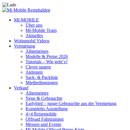
MI-MOBILE
Über uns
Mi-Mobile Team
Aktuelles
Wohnmobil Videos
Vermietung
Allgemeines
Modelle & Preise 2026
Tutorials – Wie geht´s?
Clever sparen
Aktionen
Sack- & Packliste
Mietbedingungen
Verkauf
Allgemeines
Neue & Gebrauchte
Earlybird – junge Gebrauchte aus der Vermietung
Kompletto Ausstellung
4×4 Reisemobile
Offroad Fahrtraining
Messen und Events
Mi-Mobile Offroad Berge-Kiste