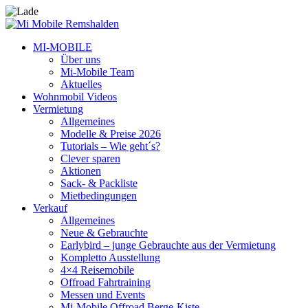
MI-MOBILE
Über uns
Mi-Mobile Team
Aktuelles
Wohnmobil Videos
Vermietung
Allgemeines
Modelle & Preise 2026
Tutorials – Wie geht´s?
Clever sparen
Aktionen
Sack- & Packliste
Mietbedingungen
Verkauf
Allgemeines
Neue & Gebrauchte
Earlybird – junge Gebrauchte aus der Vermietung
Kompletto Ausstellung
4×4 Reisemobile
Offroad Fahrtraining
Messen und Events
Mi-Mobile Offroad Berge-Kiste