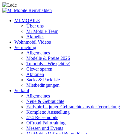
MI-MOBILE
Über uns
Mi-Mobile Team
Aktuelles
Wohnmobil Videos
Vermietung
Allgemeines
Modelle & Preise 2026
Tutorials – Wie geht´s?
Clever sparen
Aktionen
Sack- & Packliste
Mietbedingungen
Verkauf
Allgemeines
Neue & Gebrauchte
Earlybird – junge Gebrauchte aus der Vermietung
Kompletto Ausstellung
4×4 Reisemobile
Offroad Fahrtraining
Messen und Events
Mi-Mobile Offroad Berge-Kiste