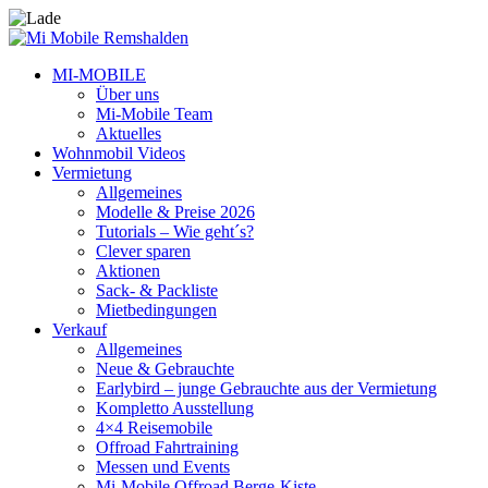
MI-MOBILE
Über uns
Mi-Mobile Team
Aktuelles
Wohnmobil Videos
Vermietung
Allgemeines
Modelle & Preise 2026
Tutorials – Wie geht´s?
Clever sparen
Aktionen
Sack- & Packliste
Mietbedingungen
Verkauf
Allgemeines
Neue & Gebrauchte
Earlybird – junge Gebrauchte aus der Vermietung
Kompletto Ausstellung
4×4 Reisemobile
Offroad Fahrtraining
Messen und Events
Mi-Mobile Offroad Berge-Kiste