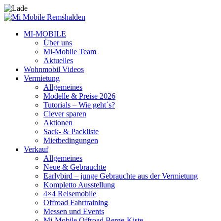
MI-MOBILE
Über uns
Mi-Mobile Team
Aktuelles
Wohnmobil Videos
Vermietung
Allgemeines
Modelle & Preise 2026
Tutorials – Wie geht´s?
Clever sparen
Aktionen
Sack- & Packliste
Mietbedingungen
Verkauf
Allgemeines
Neue & Gebrauchte
Earlybird – junge Gebrauchte aus der Vermietung
Kompletto Ausstellung
4×4 Reisemobile
Offroad Fahrtraining
Messen und Events
Mi-Mobile Offroad Berge-Kiste