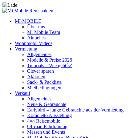
MI-MOBILE
Über uns
Mi-Mobile Team
Aktuelles
Wohnmobil Videos
Vermietung
Allgemeines
Modelle & Preise 2026
Tutorials – Wie geht´s?
Clever sparen
Aktionen
Sack- & Packliste
Mietbedingungen
Verkauf
Allgemeines
Neue & Gebrauchte
Earlybird – junge Gebrauchte aus der Vermietung
Kompletto Ausstellung
4×4 Reisemobile
Offroad Fahrtraining
Messen und Events
Mi-Mobile Offroad Berge-Kiste