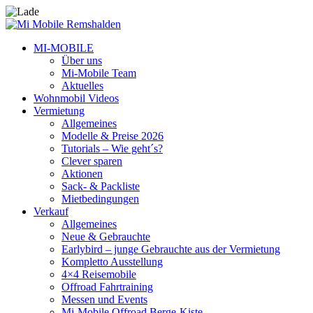
MI-MOBILE
Über uns
Mi-Mobile Team
Aktuelles
Wohnmobil Videos
Vermietung
Allgemeines
Modelle & Preise 2026
Tutorials – Wie geht´s?
Clever sparen
Aktionen
Sack- & Packliste
Mietbedingungen
Verkauf
Allgemeines
Neue & Gebrauchte
Earlybird – junge Gebrauchte aus der Vermietung
Kompletto Ausstellung
4×4 Reisemobile
Offroad Fahrtraining
Messen und Events
Mi-Mobile Offroad Berge-Kiste