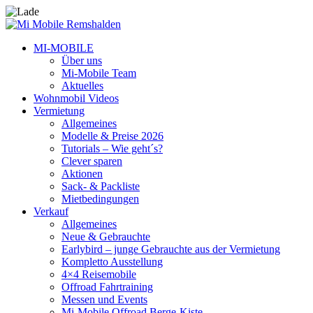
MI-MOBILE
Über uns
Mi-Mobile Team
Aktuelles
Wohnmobil Videos
Vermietung
Allgemeines
Modelle & Preise 2026
Tutorials – Wie geht´s?
Clever sparen
Aktionen
Sack- & Packliste
Mietbedingungen
Verkauf
Allgemeines
Neue & Gebrauchte
Earlybird – junge Gebrauchte aus der Vermietung
Kompletto Ausstellung
4×4 Reisemobile
Offroad Fahrtraining
Messen und Events
Mi-Mobile Offroad Berge-Kiste