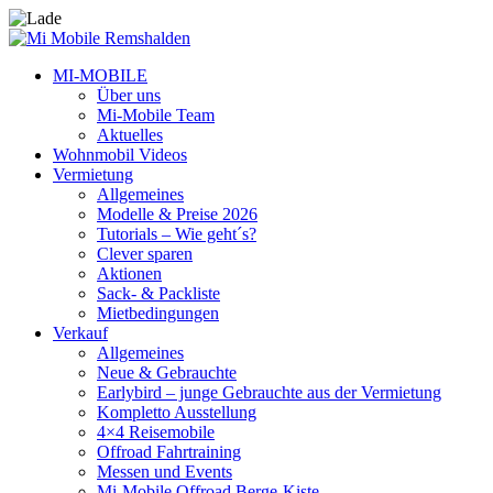
MI-MOBILE
Über uns
Mi-Mobile Team
Aktuelles
Wohnmobil Videos
Vermietung
Allgemeines
Modelle & Preise 2026
Tutorials – Wie geht´s?
Clever sparen
Aktionen
Sack- & Packliste
Mietbedingungen
Verkauf
Allgemeines
Neue & Gebrauchte
Earlybird – junge Gebrauchte aus der Vermietung
Kompletto Ausstellung
4×4 Reisemobile
Offroad Fahrtraining
Messen und Events
Mi-Mobile Offroad Berge-Kiste