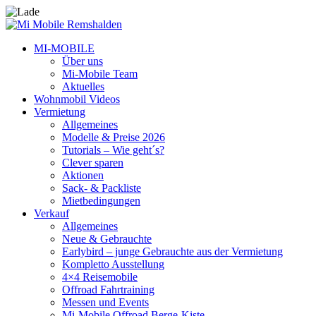
MI-MOBILE
Über uns
Mi-Mobile Team
Aktuelles
Wohnmobil Videos
Vermietung
Allgemeines
Modelle & Preise 2026
Tutorials – Wie geht´s?
Clever sparen
Aktionen
Sack- & Packliste
Mietbedingungen
Verkauf
Allgemeines
Neue & Gebrauchte
Earlybird – junge Gebrauchte aus der Vermietung
Kompletto Ausstellung
4×4 Reisemobile
Offroad Fahrtraining
Messen und Events
Mi-Mobile Offroad Berge-Kiste