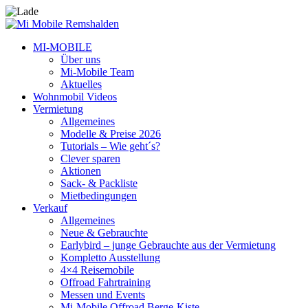
MI-MOBILE
Über uns
Mi-Mobile Team
Aktuelles
Wohnmobil Videos
Vermietung
Allgemeines
Modelle & Preise 2026
Tutorials – Wie geht´s?
Clever sparen
Aktionen
Sack- & Packliste
Mietbedingungen
Verkauf
Allgemeines
Neue & Gebrauchte
Earlybird – junge Gebrauchte aus der Vermietung
Kompletto Ausstellung
4×4 Reisemobile
Offroad Fahrtraining
Messen und Events
Mi-Mobile Offroad Berge-Kiste