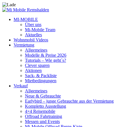
MI-MOBILE
Über uns
Mi-Mobile Team
Aktuelles
Wohnmobil Videos
Vermietung
Allgemeines
Modelle & Preise 2026
Tutorials – Wie geht´s?
Clever sparen
Aktionen
Sack- & Packliste
Mietbedingungen
Verkauf
Allgemeines
Neue & Gebrauchte
Earlybird – junge Gebrauchte aus der Vermietung
Kompletto Ausstellung
4×4 Reisemobile
Offroad Fahrtraining
Messen und Events
Mi-Mobile Offroad Berge-Kiste