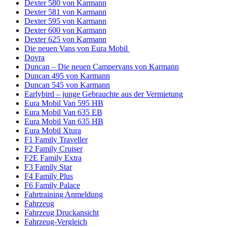
Dexter 580 von Karmann
Dexter 581 von Karmann
Dexter 595 von Karmann
Dexter 600 von Karmann
Dexter 625 von Karmann
Die neuen Vans von Eura Mobil
Dovra
Duncan – Die neuen Campervans von Karmann
Duncan 495 von Karmann
Duncan 545 von Karmann
Earlybird – junge Gebrauchte aus der Vermietung
Eura Mobil Van 595 HB
Eura Mobil Van 635 EB
Eura Mobil Van 635 HB
Eura Mobil Xtura
F1 Family Traveller
F2 Family Cruiser
F2E Family Extra
F3 Family Star
F4 Family Plus
F6 Family Palace
Fahrtraining Anmeldung
Fahrzeug
Fahrzeug Druckansicht
Fahrzeug-Vergleich