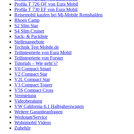
Profila T 726 QF von Eura Mobil
Profila T 730 EF von Eura Mobil
Reisemobil kaufen bei Mi-Mobile Remshalden
Rhoen Camp
S2 Slim Star
S4 Slim Cruiser
Sack- & Packliste
Stellenangebote
Technik Test Mobile.de
Teilintegrierte von Eura Mobil
Teilintegrierte von Forster
Tutorials – Wie geht´s?
V0 Compact Smart
V2 Compact Star
V2L Compact Star
V3 Compact Tourer
V5S Compact Cross
Vermietung
Videoberatung
VW California 6.1 Halbjahreswagen
Weitere Garantieanfragen
Werkstatt/Service
Wohnmobil Videos
Zubehör