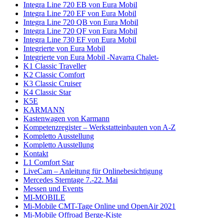
Integra Line 720 EB von Eura Mobil
Integra Line 720 EF von Eura Mobil
Integra Line 720 QB von Eura Mobil
Integra Line 720 QF von Eura Mobil
Integra Line 730 EF von Eura Mobil
Integrierte von Eura Mobil
Integrierte von Eura Mobil -Navarra Chalet-
K1 Classic Traveller
K2 Classic Comfort
K3 Classic Cruiser
K4 Classic Star
K5E
KARMANN
Kastenwagen von Karmann
Kompetenzregister – Werkstatteinbauten von A-Z
Kompletto Ausstellung
Kompletto Ausstellung
Kontakt
L1 Comfort Star
LiveCam – Anleitung für Onlinebesichtigung
Mercedes Sterntage 7.-22. Mai
Messen und Events
MI-MOBILE
Mi-Mobile CMT-Tage Online und OpenAir 2021
Mi-Mobile Offroad Berge-Kiste