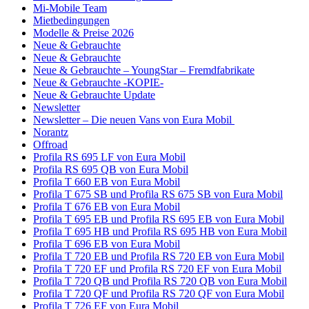
Mi-Mobile Team
Mietbedingungen
Modelle & Preise 2026
Neue & Gebrauchte
Neue & Gebrauchte
Neue & Gebrauchte – YoungStar – Fremdfabrikate
Neue & Gebrauchte -KOPIE-
Neue & Gebrauchte Update
Newsletter
Newsletter – Die neuen Vans von Eura Mobil
Norantz
Offroad
Profila RS 695 LF von Eura Mobil
Profila RS 695 QB von Eura Mobil
Profila T 660 EB von Eura Mobil
Profila T 675 SB und Profila RS 675 SB von Eura Mobil
Profila T 676 EB von Eura Mobil
Profila T 695 EB und Profila RS 695 EB von Eura Mobil
Profila T 695 HB und Profila RS 695 HB von Eura Mobil
Profila T 696 EB von Eura Mobil
Profila T 720 EB und Profila RS 720 EB von Eura Mobil
Profila T 720 EF und Profila RS 720 EF von Eura Mobil
Profila T 720 QB und Profila RS 720 QB von Eura Mobil
Profila T 720 QF und Profila RS 720 QF von Eura Mobil
Profila T 726 EF von Eura Mobil