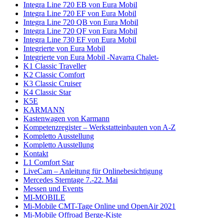
Integra Line 720 EB von Eura Mobil
Integra Line 720 EF von Eura Mobil
Integra Line 720 QB von Eura Mobil
Integra Line 720 QF von Eura Mobil
Integra Line 730 EF von Eura Mobil
Integrierte von Eura Mobil
Integrierte von Eura Mobil -Navarra Chalet-
K1 Classic Traveller
K2 Classic Comfort
K3 Classic Cruiser
K4 Classic Star
K5E
KARMANN
Kastenwagen von Karmann
Kompetenzregister – Werkstatteinbauten von A-Z
Kompletto Ausstellung
Kompletto Ausstellung
Kontakt
L1 Comfort Star
LiveCam – Anleitung für Onlinebesichtigung
Mercedes Sterntage 7.-22. Mai
Messen und Events
MI-MOBILE
Mi-Mobile CMT-Tage Online und OpenAir 2021
Mi-Mobile Offroad Berge-Kiste