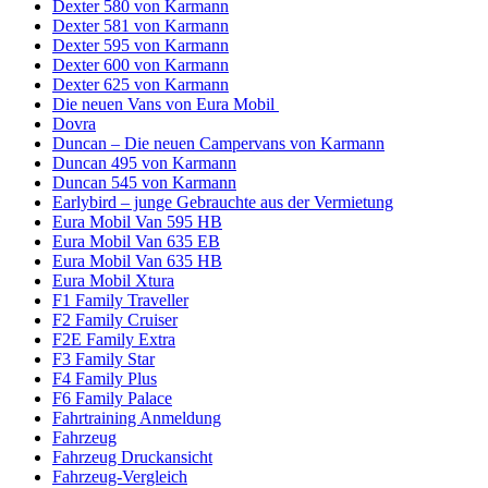
Dexter 580 von Karmann
Dexter 581 von Karmann
Dexter 595 von Karmann
Dexter 600 von Karmann
Dexter 625 von Karmann
Die neuen Vans von Eura Mobil
Dovra
Duncan – Die neuen Campervans von Karmann
Duncan 495 von Karmann
Duncan 545 von Karmann
Earlybird – junge Gebrauchte aus der Vermietung
Eura Mobil Van 595 HB
Eura Mobil Van 635 EB
Eura Mobil Van 635 HB
Eura Mobil Xtura
F1 Family Traveller
F2 Family Cruiser
F2E Family Extra
F3 Family Star
F4 Family Plus
F6 Family Palace
Fahrtraining Anmeldung
Fahrzeug
Fahrzeug Druckansicht
Fahrzeug-Vergleich