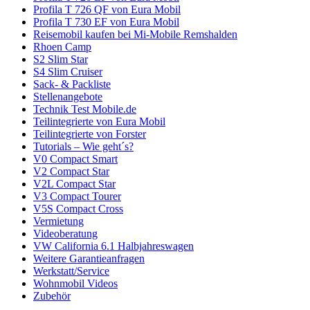
Profila T 726 QF von Eura Mobil
Profila T 730 EF von Eura Mobil
Reisemobil kaufen bei Mi-Mobile Remshalden
Rhoen Camp
S2 Slim Star
S4 Slim Cruiser
Sack- & Packliste
Stellenangebote
Technik Test Mobile.de
Teilintegrierte von Eura Mobil
Teilintegrierte von Forster
Tutorials – Wie geht´s?
V0 Compact Smart
V2 Compact Star
V2L Compact Star
V3 Compact Tourer
V5S Compact Cross
Vermietung
Videoberatung
VW California 6.1 Halbjahreswagen
Weitere Garantieanfragen
Werkstatt/Service
Wohnmobil Videos
Zubehör