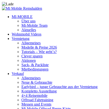
MI-MOBILE
Über uns
Mi-Mobile Team
Aktuelles
Wohnmobil Videos
Vermietung
Allgemeines
Modelle & Preise 2026
Tutorials – Wie geht´s?
Clever sparen
Aktionen
Sack- & Packliste
Mietbedingungen
Verkauf
Allgemeines
Neue & Gebrauchte
Earlybird – junge Gebrauchte aus der Vermietung
Kompletto Ausstellung
4×4 Reisemobile
Offroad Fahrtraining
Messen und Events
Mi-Mobile Offroad Berge-Kiste