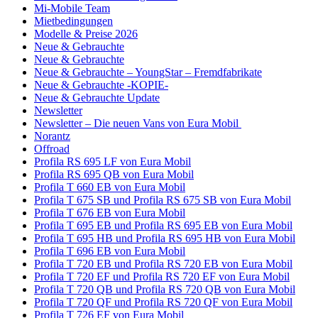
Mi-Mobile Team
Mietbedingungen
Modelle & Preise 2026
Neue & Gebrauchte
Neue & Gebrauchte
Neue & Gebrauchte – YoungStar – Fremdfabrikate
Neue & Gebrauchte -KOPIE-
Neue & Gebrauchte Update
Newsletter
Newsletter – Die neuen Vans von Eura Mobil
Norantz
Offroad
Profila RS 695 LF von Eura Mobil
Profila RS 695 QB von Eura Mobil
Profila T 660 EB von Eura Mobil
Profila T 675 SB und Profila RS 675 SB von Eura Mobil
Profila T 676 EB von Eura Mobil
Profila T 695 EB und Profila RS 695 EB von Eura Mobil
Profila T 695 HB und Profila RS 695 HB von Eura Mobil
Profila T 696 EB von Eura Mobil
Profila T 720 EB und Profila RS 720 EB von Eura Mobil
Profila T 720 EF und Profila RS 720 EF von Eura Mobil
Profila T 720 QB und Profila RS 720 QB von Eura Mobil
Profila T 720 QF und Profila RS 720 QF von Eura Mobil
Profila T 726 EF von Eura Mobil