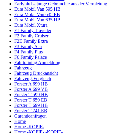
Earlybird – junge Gebrauchte aus der Vermietung
Eura Mobil Van 595 HB
Eura Mobil Van 635 EB
Eura Mobil Van 635 HB
Eura Mobil Xtura
F1 Family Traveller
F2 Family Cruiser
F2E Family Extra
F3 Family Star
F4 Family Plus
F6 Family Palace
Fahrtraining Anmeldung
Fahrzeug
Fahrzeug Druckansicht
Fahrzeug-Vergleich
Forster A 699 HB
Forster A 699 VB
Forster T 599 HB
Forster T 659 EB
Forster T 699 HB
Forster T 741 EB
Garantieanfragen
Home
Home -KOPIE-
Home -KOPIE- -KOPIE-