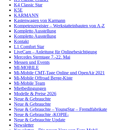
K4 Classic Star
K5E
KARMANN
Kastenwagen von Karmann
Kompetenzregister – Werkstatteinbauten von A-Z
Kompletto Ausstellung
Kompletto Ausstellung
Kontakt
L1 Comfort Star
LiveCam – Anleitung für Onlinebesichtigung
Mercedes Sterntage 7.-22. Mai
Messen und Events
MI-MOBILE
Mi-Mobile CMT-Tage Online und OpenAir 2021
Mi-Mobile Offroad Berge-Kiste
Mi-Mobile Team
Mietbedingungen
Modelle & Preise 2026
Neue & Gebrauchte
Neue & Gebrauchte
Neue & Gebrauchte – YoungStar – Fremdfabrikate
Neue & Gebrauchte -KOPIE-
Neue & Gebrauchte Update
Newsletter