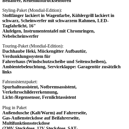
Beifahrer, Reifenluftdrucksensoren
Styling-Paket (Mondial-Edition):
Stoßfänger lackiert in Wagenfarbe, Kühlergrill lackiert in
schwarz, Scheinwerfer mit schwarzem Rahmen, LED-
Tagfahrlicht, 16″
Alufelgen, Instrumententafel mit Chromringen,
Nebelscheinwerfer
Touring-Paket (Mondial-Edition):
Dachhaube Heki, Mückengitter Aufbautür,
Verdunklungssystem für
Fahrerhaus (Windschutzscheibe und Seitenscheiben),
Ambientebeleuchtung, Serviceklappe: Garagentür zusätzlich
links
Fahrassistenzpaket:
Spurhalteassistent, Notbremsassistent,
Verkehrsschildererkennung,
Licht-/Regensensor, Fernlichtassistent
Plug in Paket
Außendusche (Kalt/Warm) auf Fahrerseite,
Gas-Außensteckdose auf Beifahrerseite,
Multifunktionssteckdose
(230V Steckdose, 12V Steckdose, SAT-