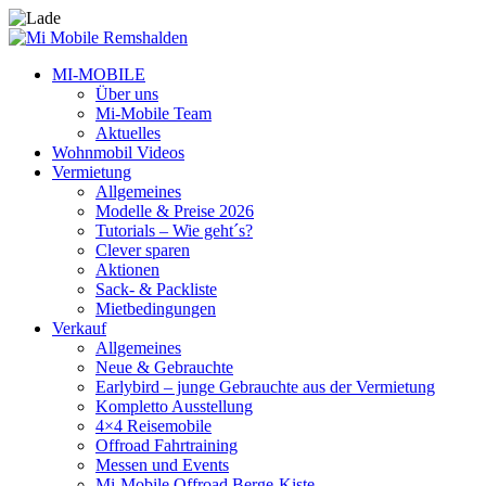
MI-MOBILE
Über uns
Mi-Mobile Team
Aktuelles
Wohnmobil Videos
Vermietung
Allgemeines
Modelle & Preise 2026
Tutorials – Wie geht´s?
Clever sparen
Aktionen
Sack- & Packliste
Mietbedingungen
Verkauf
Allgemeines
Neue & Gebrauchte
Earlybird – junge Gebrauchte aus der Vermietung
Kompletto Ausstellung
4×4 Reisemobile
Offroad Fahrtraining
Messen und Events
Mi-Mobile Offroad Berge-Kiste