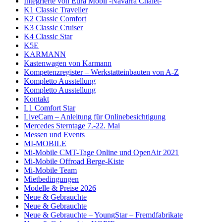
Integrierte von Eura Mobil -Navarra Chalet-
K1 Classic Traveller
K2 Classic Comfort
K3 Classic Cruiser
K4 Classic Star
K5E
KARMANN
Kastenwagen von Karmann
Kompetenzregister – Werkstatteinbauten von A-Z
Kompletto Ausstellung
Kompletto Ausstellung
Kontakt
L1 Comfort Star
LiveCam – Anleitung für Onlinebesichtigung
Mercedes Sterntage 7.-22. Mai
Messen und Events
MI-MOBILE
Mi-Mobile CMT-Tage Online und OpenAir 2021
Mi-Mobile Offroad Berge-Kiste
Mi-Mobile Team
Mietbedingungen
Modelle & Preise 2026
Neue & Gebrauchte
Neue & Gebrauchte
Neue & Gebrauchte – YoungStar – Fremdfabrikate