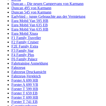
Duncan – Die neuen Campervans von Karmann
Duncan 495 von Karmann
Duncan 545 von Karmann
Earlybird – junge Gebrauchte aus der Vermietung
Eura Mobil Van 595 HB
Eura Mobil Van 635 EB
Eura Mobil Van 635 HB
Eura Mobil Xtura
F1 Family Traveller
F2 Family Cruiser
F2E Family Extra
F3 Family Star
F4 Family Plus
F6 Family Palace
Fahrtraining Anmeldung
Fahrzeug
Fahrzeug Druckansicht
Fahrzeug-Vergleich
Forster A 699 HB
Forster A 699 VB
Forster T 599 HB
Forster T 659 EB
Forster T 699 HB
Forster T 741 EB
Garantieanfragen