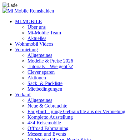
MI-MOBILE
Über uns
Mi-Mobile Team
Aktuelles
Wohnmobil Videos
Vermietung
Allgemeines
Modelle & Preise 2026
Tutorials – Wie geht´s?
Clever sparen
Aktionen
Sack- & Packliste
Mietbedingungen
Verkauf
Allgemeines
Neue & Gebrauchte
Earlybird – junge Gebrauchte aus der Vermietung
Kompletto Ausstellung
4×4 Reisemobile
Offroad Fahrtraining
Messen und Events
Mi-Mobile Offroad Berge-Kiste