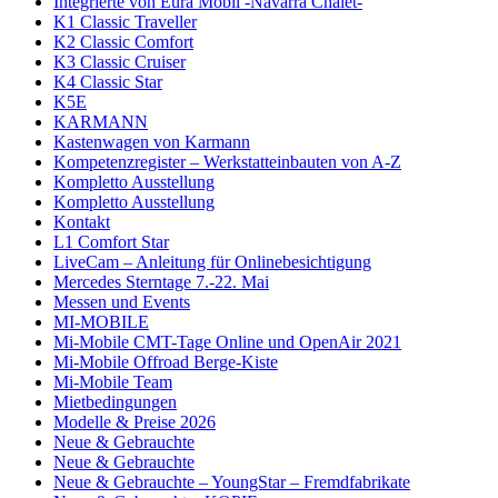
Integrierte von Eura Mobil -Navarra Chalet-
K1 Classic Traveller
K2 Classic Comfort
K3 Classic Cruiser
K4 Classic Star
K5E
KARMANN
Kastenwagen von Karmann
Kompetenzregister – Werkstatteinbauten von A-Z
Kompletto Ausstellung
Kompletto Ausstellung
Kontakt
L1 Comfort Star
LiveCam – Anleitung für Onlinebesichtigung
Mercedes Sterntage 7.-22. Mai
Messen und Events
MI-MOBILE
Mi-Mobile CMT-Tage Online und OpenAir 2021
Mi-Mobile Offroad Berge-Kiste
Mi-Mobile Team
Mietbedingungen
Modelle & Preise 2026
Neue & Gebrauchte
Neue & Gebrauchte
Neue & Gebrauchte – YoungStar – Fremdfabrikate