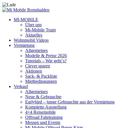
MI-MOBILE
Über uns
Mi-Mobile Team
Aktuelles
Wohnmobil Videos
Vermietung
Allgemeines
Modelle & Preise 2026
Tutorials – Wie geht´s?
Clever sparen
Aktionen
Sack- & Packliste
Mietbedingungen
Verkauf
Allgemeines
Neue & Gebrauchte
Earlybird – junge Gebrauchte aus der Vermietung
Kompletto Ausstellung
4×4 Reisemobile
Offroad Fahrtraining
Messen und Events
Mi-Mobile Offroad Berge-Kiste