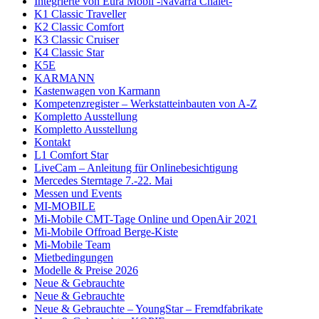
Integrierte von Eura Mobil -Navarra Chalet-
K1 Classic Traveller
K2 Classic Comfort
K3 Classic Cruiser
K4 Classic Star
K5E
KARMANN
Kastenwagen von Karmann
Kompetenzregister – Werkstatteinbauten von A-Z
Kompletto Ausstellung
Kompletto Ausstellung
Kontakt
L1 Comfort Star
LiveCam – Anleitung für Onlinebesichtigung
Mercedes Sterntage 7.-22. Mai
Messen und Events
MI-MOBILE
Mi-Mobile CMT-Tage Online und OpenAir 2021
Mi-Mobile Offroad Berge-Kiste
Mi-Mobile Team
Mietbedingungen
Modelle & Preise 2026
Neue & Gebrauchte
Neue & Gebrauchte
Neue & Gebrauchte – YoungStar – Fremdfabrikate