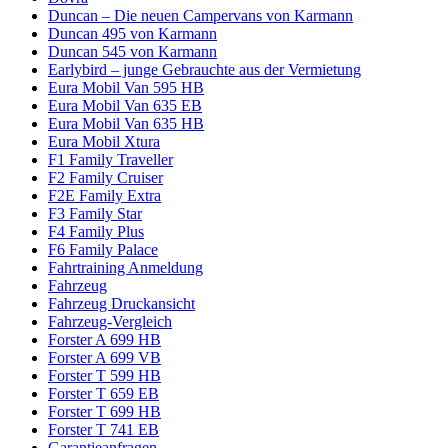
Duncan – Die neuen Campervans von Karmann
Duncan 495 von Karmann
Duncan 545 von Karmann
Earlybird – junge Gebrauchte aus der Vermietung
Eura Mobil Van 595 HB
Eura Mobil Van 635 EB
Eura Mobil Van 635 HB
Eura Mobil Xtura
F1 Family Traveller
F2 Family Cruiser
F2E Family Extra
F3 Family Star
F4 Family Plus
F6 Family Palace
Fahrtraining Anmeldung
Fahrzeug
Fahrzeug Druckansicht
Fahrzeug-Vergleich
Forster A 699 HB
Forster A 699 VB
Forster T 599 HB
Forster T 659 EB
Forster T 699 HB
Forster T 741 EB
Garantieanfragen