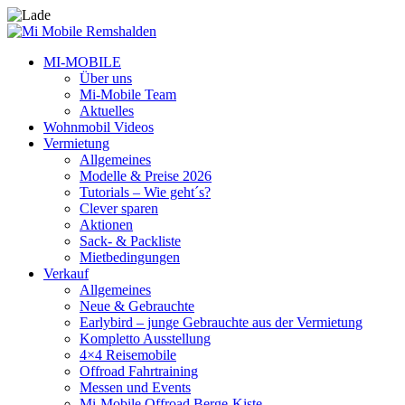
MI-MOBILE
Über uns
Mi-Mobile Team
Aktuelles
Wohnmobil Videos
Vermietung
Allgemeines
Modelle & Preise 2026
Tutorials – Wie geht´s?
Clever sparen
Aktionen
Sack- & Packliste
Mietbedingungen
Verkauf
Allgemeines
Neue & Gebrauchte
Earlybird – junge Gebrauchte aus der Vermietung
Kompletto Ausstellung
4×4 Reisemobile
Offroad Fahrtraining
Messen und Events
Mi-Mobile Offroad Berge-Kiste